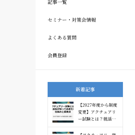
記事一覧
セミナー・対策会情報
よくある質問
会員登録
新着記事
【2027年度から制度
変更】アクチュアリ
ー試験とは？就活生
が知っておきたい仕
組みと変更点