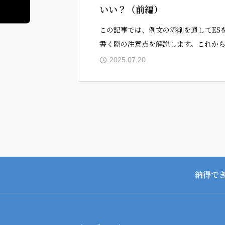
いい？（前編）
この記事では、例文の添削を通してES
書く際の注意点を解説します。これか
介することは、自分の思ったことを思
2025.07.20
通りに伝えるために身に着けておくべ
須スキルです。この記事を読んで＂良
ESを書
納得で