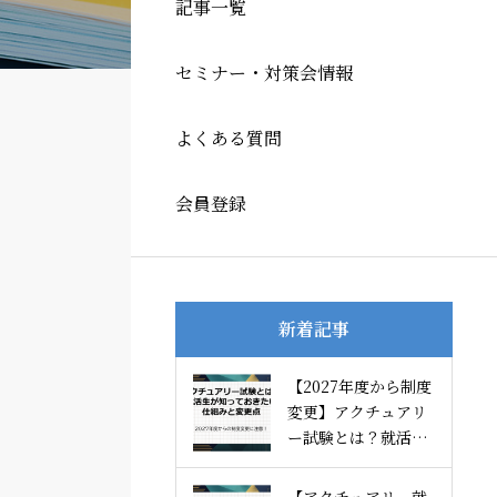
記事一覧
セミナー・対策会情報
よくある質問
会員登録
新着記事
【2027年度から制度
変更】アクチュアリ
ー試験とは？就活生
が知っておきたい仕
組みと変更点