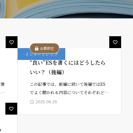
会員限定
インターンシップ
え
“良い”ESを書くにはどうしたら
いい？（後編）
運営
この記事では、前編に続いて後編ではES
エン
でよく聞かれる内容についてそれぞれどの
管理
ように回答すれば良いのかを解説していき
2025.08.28
をす
ます。この記事を読んで＂良い＂ESを書く
ど
上で肝となることをしっかりと身に付け
ら