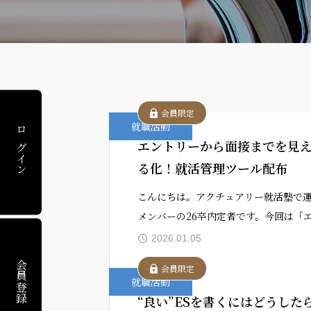
会員限定
就職活動
ログイン
エントリーから面接までを見
る化！就活管理ツール配布
こんにちは。アクチュアリー就活塾で
メンバーの26卒内定者です。今回は「
トリーから面接までを見える化！就活
2026.01.05
ツール配布」とあるように、選考管理
会員登録
会員限定
るためのツールをご用意しましたので
就職活動
“良い”ESを書くにはどうした